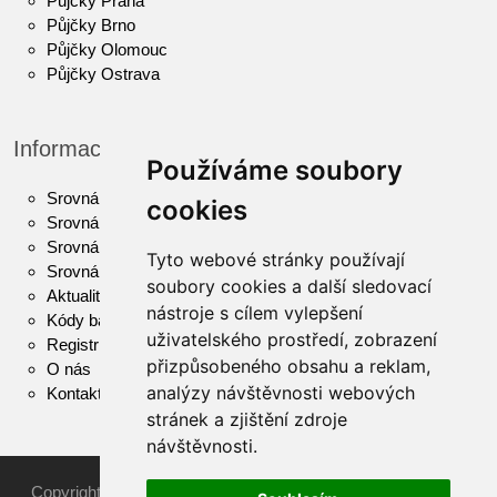
Půjčky Praha
Půjčky Brno
Půjčky Olomouc
Půjčky Ostrava
Informace
Používáme soubory
Srovnání půjček
cookies
Srovnání hypoték
Srovnání kontokorentů
Tyto webové stránky používají
Srovnání pojištění
soubory cookies a další sledovací
Aktuality
nástroje s cílem vylepšení
Kódy bank
uživatelského prostředí, zobrazení
Registr dlužníků
přizpůsobeného obsahu a reklam,
O nás
analýzy návštěvnosti webových
Kontaktní informace
stránek a zjištění zdroje
návštěvnosti.
Copyright © 2026 AkutníPůjčka.cz -
Půjčujte si zodpovědně.