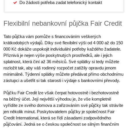
Do žádosti potřeba zadat telefonický kontakt
Flexibilní nebankovní půjčka Fair Credit
Tato půjčka vám pomůže s financováním veškerých
krátkodobých výdajů. Díky své flexibilní výši od 4 000 až do 150
000 Kč dokáže uspokojit individuální potřeby každého žadatele.
Příznivá je nejen výše poskytnutých prostředků, ale i jejich
splatnost, která činí až 36 měsíců. Své splátky si tedy můžete
rozložit tak, aby váš rodinný rozpočet zatížily opravdu jenom
minimálně. Týdenní splátky můžete předávat přímo obchodnímu
zástupci a ušetřit si tak starosti i výdaje s bankovními převody.
Půjčku Fair Credit lze však čerpat hotovostně i bezhotovostně
na běžný účet. Její největší výhodou je, že vše kompletně
vyřídíte ze svého domova a zařizováním své půjčky tak strávíte
jen několik minut. Poskytovatelem půjčky je společnost Fair
Credit International, která se řídí zásadami zodpovědného
půjčování. Jedná se o českou společnost se silným finančním