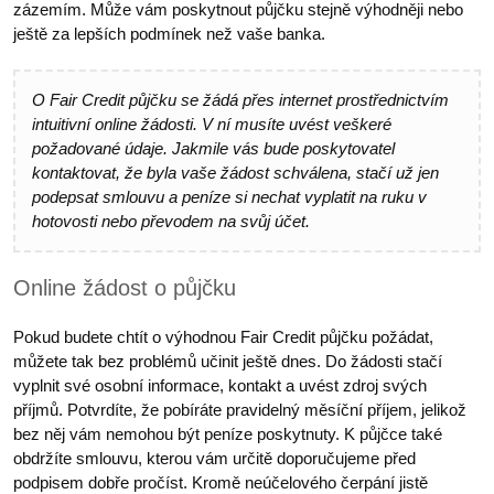
zázemím. Může vám poskytnout půjčku stejně výhodněji nebo
ještě za lepších podmínek než vaše banka.
O Fair Credit půjčku se žádá přes internet prostřednictvím
intuitivní online žádosti. V ní musíte uvést veškeré
požadované údaje. Jakmile vás bude poskytovatel
kontaktovat, že byla vaše žádost schválena, stačí už jen
podepsat smlouvu a peníze si nechat vyplatit na ruku v
hotovosti nebo převodem na svůj účet.
Online žádost o půjčku
Pokud budete chtít o výhodnou Fair Credit půjčku požádat,
můžete tak bez problémů učinit ještě dnes. Do žádosti stačí
vyplnit své osobní informace, kontakt a uvést zdroj svých
příjmů. Potvrdíte, že pobíráte pravidelný měsíční příjem, jelikož
bez něj vám nemohou být peníze poskytnuty. K půjčce také
obdržíte smlouvu, kterou vám určitě doporučujeme před
podpisem dobře pročíst. Kromě neúčelového čerpání jistě